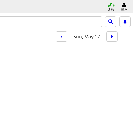
发贴
帐户
Sun, May 17