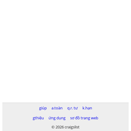
giúp
a.toàn
q.r. tư
k.hạn
gthiệu
ứng dụng
sơ đồ trang web
© 2026 craigslist