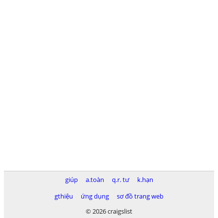
giúp
a.toàn
q.r. tư
k.hạn
gthiệu
ứng dụng
sơ đồ trang web
© 2026 craigslist